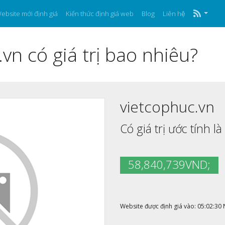
ebsite mới định giá
Kiến thức định giá web
Blog
Liên hệ
vn có giá trị bao nhiêu?
vietcophuc.vn
Có giá trị ước tính là
58,840,739VND;
Website được định giá vào: 05:02