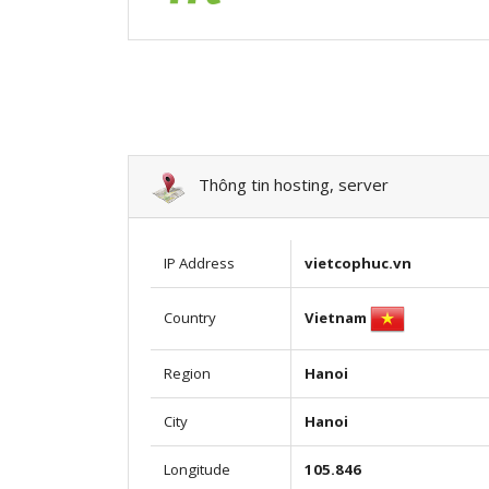
Thông tin hosting, server
IP Address
vietcophuc.vn
Vietnam
Country
Region
Hanoi
City
Hanoi
Longitude
105.846