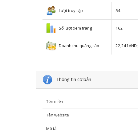
Lượt truy cập
54
Số lượt xem trang
162
Doanh thu quảng cáo
22,241VND;
Thông tin cơ bản
Tên miền
Tên website
Mô tả