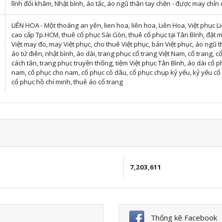
lĩnh đối khâm, Nhật bình, áo tấc, áo ngũ thân tay chẽn - được may chỉn c
LIÊN HOA - Một thoáng an yên, lien hoa, liên hoa, Liên Hoa, Việt phục Li
cao cấp Tp.HCM, thuê cổ phục Sài Gòn, thuê cổ phục tại Tân Bình, đặt 
Việt may đo, may Việt phục, cho thuê Việt phục, bán Việt phục, áo ngũ thân
áo tứ điên, nhật bình, áo dài, trang phục cổ trang Việt Nam, cổ trang, cổ
cách tân, trang phục truyền thống, tiệm Việt phục Tân Bình, áo dài cổ ph
nam, cổ phục cho nam, cổ phục cô dâu, cổ phục chụp kỷ yếu, kỷ yếu cổ 
cổ phục hồ chí minh, thuê áo cổ trang
7,203,611
Thống kê Facebook