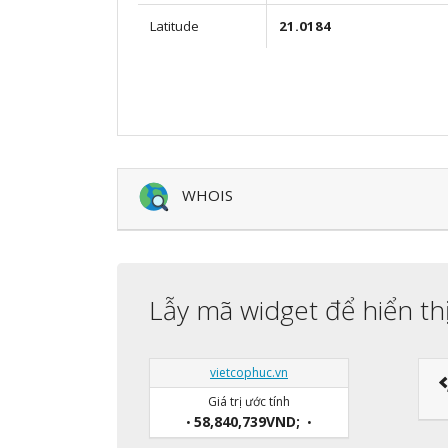
Latitude
21.0184
WHOIS
Lẫy mã widget để hiển th
vietcophuc.vn
Giá trị ước tính
58,840,739VND;
•
•