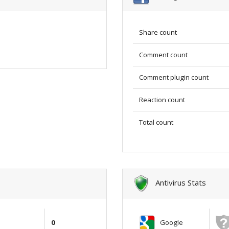
Share count
Comment count
Comment plugin count
Reaction count
Total count
Antivirus Stats
Google
0