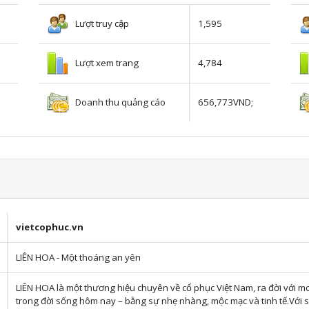
Lượt truy cập
1,595
Lượt xem trang
4,784
Doanh thu quảng cáo
656,773VND;
vietcophuc.vn
LIÊN HOA - Một thoáng an yên
LIÊN HOA là một thương hiệu chuyên về cổ phục Việt Nam, ra đời với m
trong đời sống hôm nay – bằng sự nhẹ nhàng, mộc mạc và tinh tế.Với sản