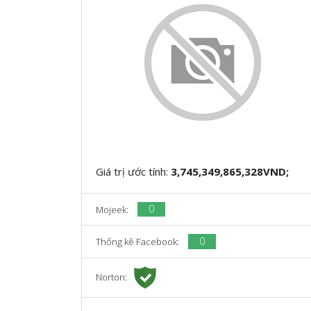
Giá trị ước tính:
3,745,349,865,328VND;
0
Mojeek:
0
Thống kê Facebook:
Norton: