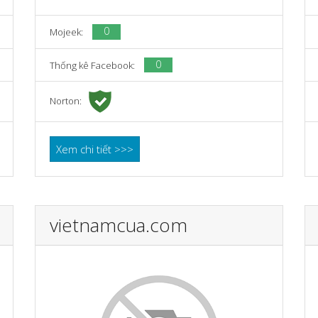
0
Mojeek:
0
Thống kê Facebook:
Norton:
Xem chi tiết >>>
vietnamcua.com