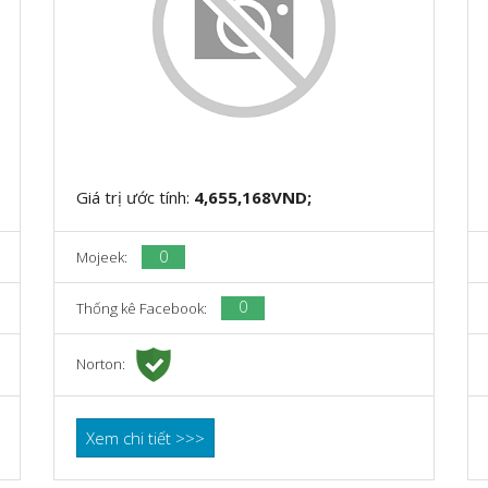
Giá trị ước tính:
4,655,168VND;
0
Mojeek:
0
Thống kê Facebook:
Norton:
Xem chi tiết >>>