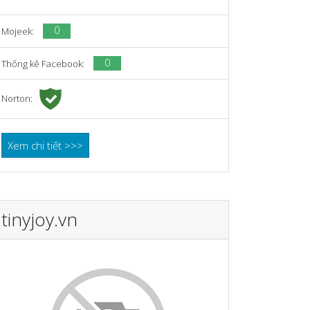
0
Mojeek:
0
Thống kê Facebook:
Norton:
Xem chi tiết >>>
tinyjoy.vn