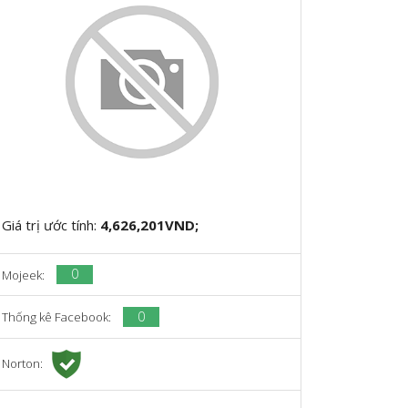
Giá trị ước tính:
4,626,201VND;
0
Mojeek:
0
Thống kê Facebook:
Norton: