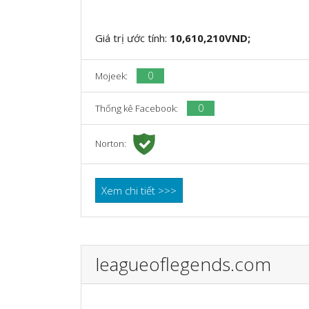
Giá trị ước tính:
10,610,210VND;
0
Mojeek:
0
Thống kê Facebook:
Norton:
Xem chi tiết >>>
leagueoflegends.com