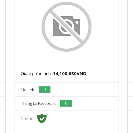
Giá trị ước tính:
14,100,680VND;
0
Mojeek:
0
Thống kê Facebook:
Norton: