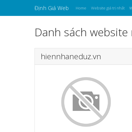
Định Giá Web
Home
Website giá trị nhất
W
Danh sách website m
hiennhaneduz.vn