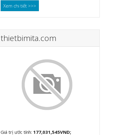
Xem chi tiết >>>
thietbimita.com
Giá trị ước tính:
177,031,545VND;