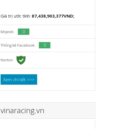
Giá trị ước tính:
87,438,903,377VND;
0
Mojeek:
0
Thống kê Facebook:
Norton:
Xem chi tiết >>>
vinaracing.vn