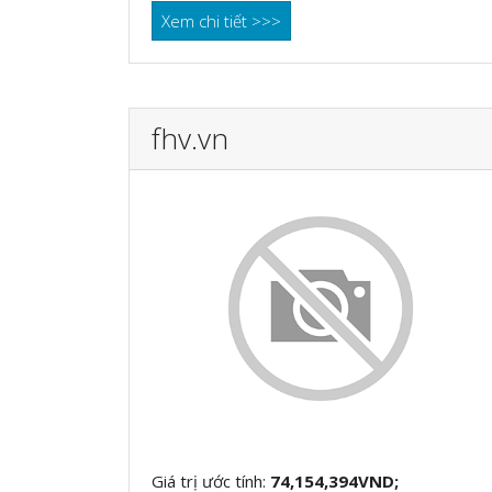
Xem chi tiết >>>
fhv.vn
Giá trị ước tính:
74,154,394VND;