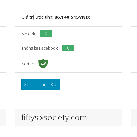
Giá trị ước tính:
86,140,515VND;
0
Mojeek:
0
Thống kê Facebook:
Norton:
Xem chi tiết >>>
fiftysixsociety.com