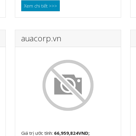
Xem chi tiết >>>
auacorp.vn
Giá trị ước tính:
66,959,824VND;