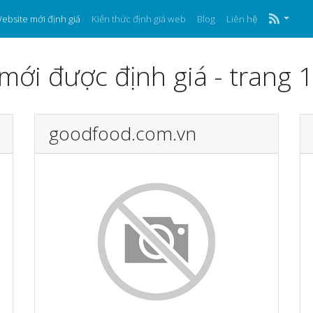
ebsite mới định giá
Kiến thức định giá web
Blog
Liên hệ
ới được định giá - trang 1
goodfood.com.vn