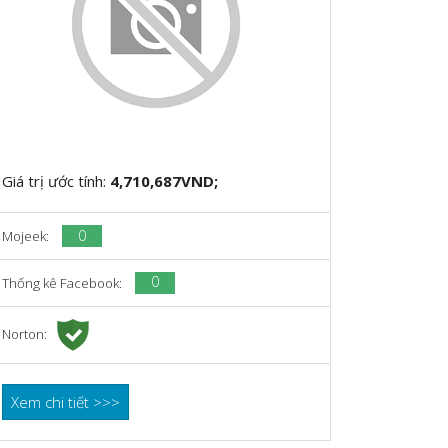
Giá trị ước tính:
4,710,687VND;
0
Mojeek:
0
Thống kê Facebook:
Norton:
Xem chi tiết >>>