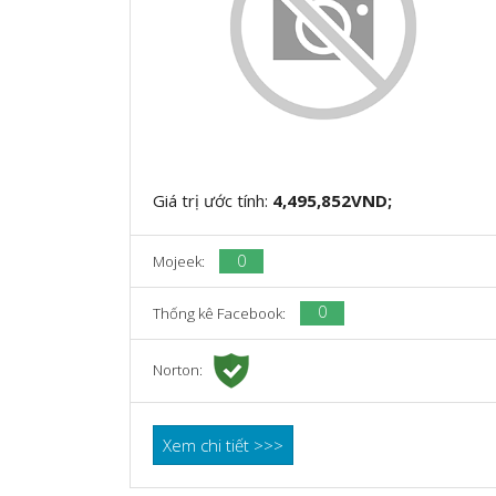
Giá trị ước tính:
4,495,852VND;
0
Mojeek:
0
Thống kê Facebook:
Norton:
Xem chi tiết >>>