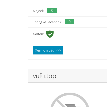
0
Mojeek:
0
Thống kê Facebook:
Norton:
Xem chi tiết >>>
vufu.top