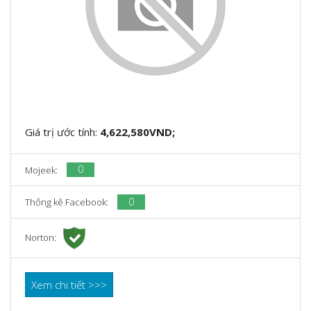
Giá trị ước tính:
4,622,580VND;
0
Mojeek:
0
Thống kê Facebook:
Norton:
Xem chi tiết >>>