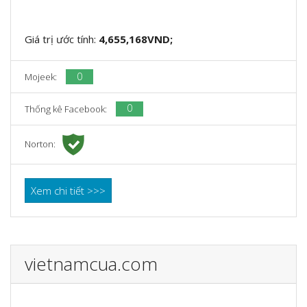
Giá trị ước tính:
4,655,168VND;
0
Mojeek:
0
Thống kê Facebook:
Norton:
Xem chi tiết >>>
vietnamcua.com