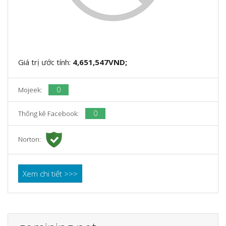
Giá trị ước tính:
4,651,547VND;
0
Mojeek:
0
Thống kê Facebook:
Norton:
Xem chi tiết >>>