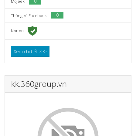
0
Mojeek:
0
Thống kê Facebook:
Norton:
Xem chi tiết >>>
kk.360group.vn