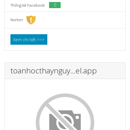
0
Thống kê Facebook:
Norton:
Xem chi tiết >>>
toanhocthaynguy...el.app