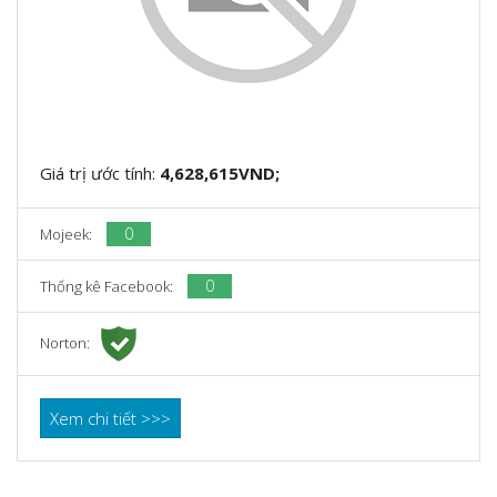
Giá trị ước tính:
4,628,615VND;
0
Mojeek:
0
Thống kê Facebook:
Norton:
Xem chi tiết >>>