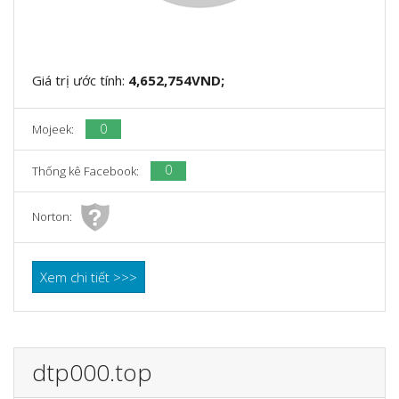
Giá trị ước tính:
4,652,754VND;
0
Mojeek:
0
Thống kê Facebook:
Norton:
Xem chi tiết >>>
dtp000.top