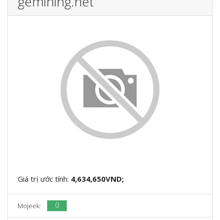
gemining.net
Giá trị ước tính:
4,634,650VND;
0
Mojeek: