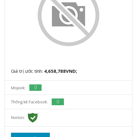
Giá trị ước tính:
4,658,788VND;
0
Mojeek:
0
Thống kê Facebook:
Norton: