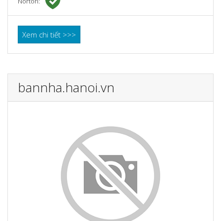
Norton:
Xem chi tiết >>>
bannha.hanoi.vn