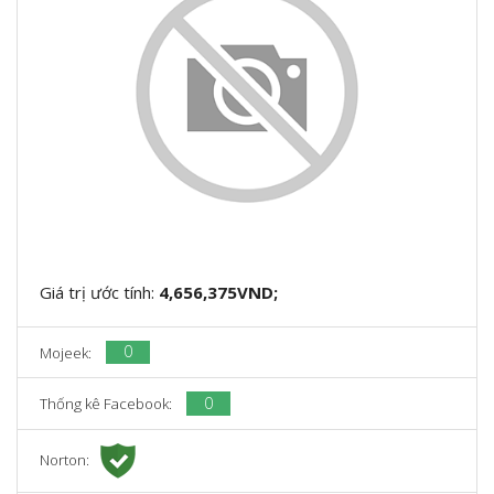
Giá trị ước tính:
4,656,375VND;
0
Mojeek:
0
Thống kê Facebook:
Norton: