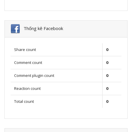
Thống kê Facebook
Share count
0
Comment count
0
Comment plugin count
0
Reaction count
0
Total count
0