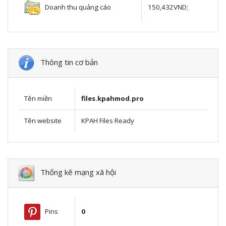
Doanh thu quảng cáo
150,432VND;
Thông tin cơ bản
Tên miền
files.kpahmod.pro
Tên website
KPAH Files Ready
Thống kê mạng xã hội
Pins
0