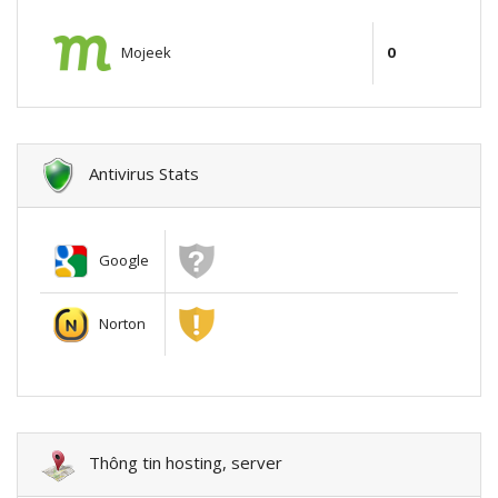
Mojeek
0
Antivirus Stats
Google
Norton
Thông tin hosting, server