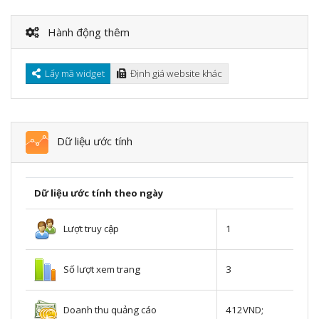
Hành động thêm
Lấy mã widget
Định giá website khác
Dữ liệu ước tính
Dữ liệu ước tính theo ngày
Lượt truy cập
1
Số lượt xem trang
3
Doanh thu quảng cáo
412VND;