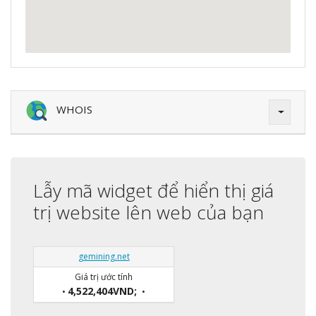
WHOIS
Lẫy mã widget để hiển thị giá
trị website lên web của bạn
gemining.net
Giá trị ước tính
4,522,404VND;
•
•