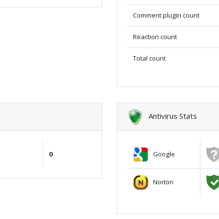
Comment plugin count
Reaction count
Total count
Antivirus Stats
Google
0
Norton