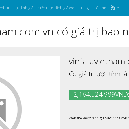
ebsite mới định giá
Kiến thức định giá web
Blog
Liên hệ
nam.com.vn có giá trị bao 
vinfastvietnam
Có giá trị ước tính là
2,164,524,989VND
Website được định giá vào: 11:32