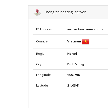
Thông tin hosting, server
IP Address
vinfastvietnam.com.vn
Vietnam
Country
Region
Hanoi
City
Dich Vong
Longitude
105.796
Latitude
21.0341