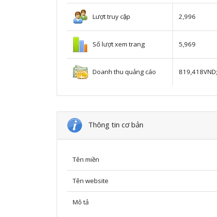
Lượt truy cập
2,996
Số lượt xem trang
5,969
Doanh thu quảng cáo
819,418VND
Thông tin cơ bản
Tên miền
Tên website
Mô tả