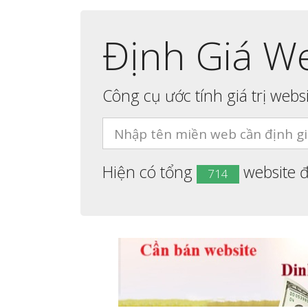
Định Giá W
Công cụ ước tính giá trị webs
Hiện có tổng
website đ
714