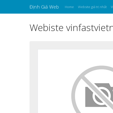
Định Giá Web
Home
Website giá trị nhất
W
Webiste vinfastviet