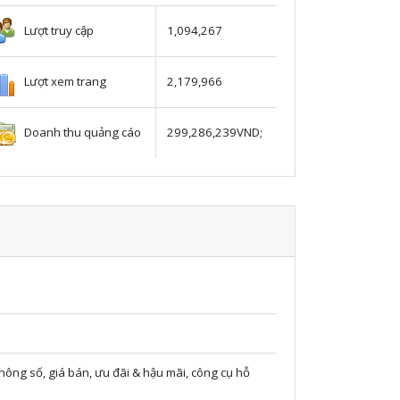
Lượt truy cập
1,094,267
Lượt xem trang
2,179,966
Doanh thu quảng cáo
299,286,239VND;
thông số, giá bán, ưu đãi & hậu mãi, công cụ hỗ