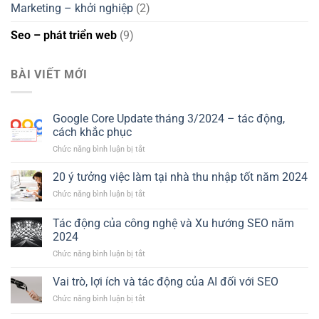
Marketing – khởi nghiệp
(2)
Seo – phát triển web
(9)
BÀI VIẾT MỚI
Google Core Update tháng 3/2024 – tác động,
cách khắc phục
ở
Chức năng bình luận bị tắt
Google
Core
20 ý tưởng việc làm tại nhà thu nhập tốt năm 2024
Update
ở
Chức năng bình luận bị tắt
tháng
20
3/2024
ý
Tác động của công nghệ và Xu hướng SEO năm
–
tưởng
tác
2024
việc
động,
ở
Chức năng bình luận bị tắt
làm
cách
Tác
tại
khắc
động
nhà
Vai trò, lợi ích và tác động của AI đối với SEO
phục
của
thu
ở
Chức năng bình luận bị tắt
công
nhập
Vai
nghệ
tốt